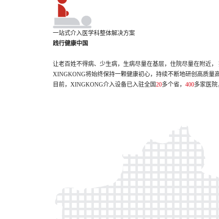
一站式介入医学科整体解决方案
践行健康中国
让老百姓不得病、少生病，生病尽量在基层，住院尽量在附近， 提
XINGKONG将始终保持一颗健康初心，持续不断地研创高质
目前，XINGKONG介入设备已入驻全国
20
多个省，
400
多家医院