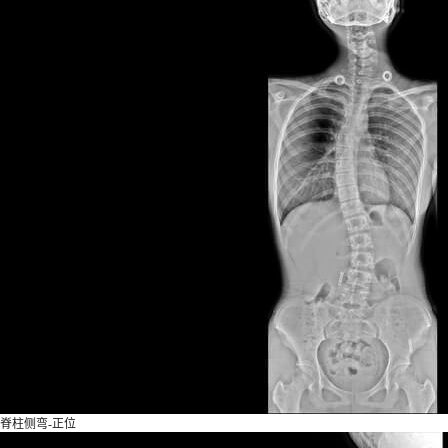
脊柱侧弯-正位